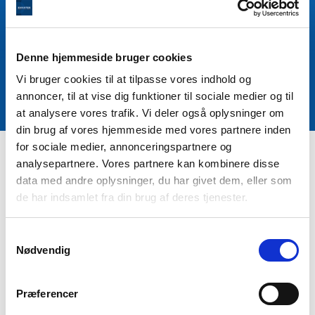
Denne hjemmeside bruger cookies
Vand og Teknik A/S
Vi bruger cookies til at tilpasse vores indhold og
annoncer, til at vise dig funktioner til sociale medier og til
.
at analysere vores trafik. Vi deler også oplysninger om
din brug af vores hjemmeside med vores partnere inden
for sociale medier, annonceringspartnere og
analysepartnere. Vores partnere kan kombinere disse
Vand og Teknik er eksperter i projektering og levering af
data med andre oplysninger, du har givet dem, eller som
teknisk udstyr til vandforsyninger, på nybyggeri såvel
de har indsamlet fra din brug af deres tjenester.
som renoveringsopgaver.
Vi er systemleverandør og tilbyder os på hele projektet
Samtykkevalg
Nødvendig
fra planlægning til projektering, levering og
procesindkøring.
Præferencer
Vores faglige viden og erfaring er stor – genereret
igennem mange års deltagelse i forskellige